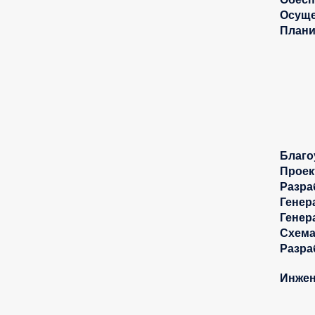
Осуще
Плани
Благо
Проек
Разра
Генер
Генер
Схема
Разра
Инжен