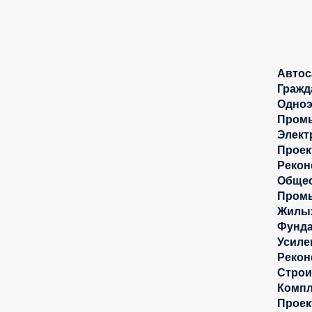
Автос
Гражд
Одноэ
Промы
Элект
Проек
Рекон
Общес
Промы
Жилых
Фунда
Усиле
Рекон
Строи
Компл
Проек