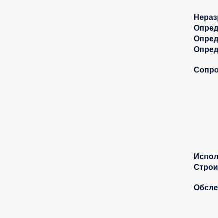
Нераз
Опред
Опред
Опред
Сопро
Испол
Строи
Обсле